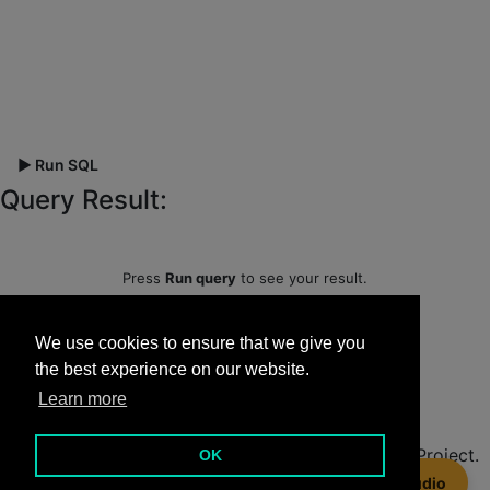
▶ Run SQL
Query Result:
Press
Run query
to see your result.
Available Tables:
We use cookies to ensure that we give you
the best experience on our website.
Languages:
English
,
Español
,
Portoghese
,
Italiano
,
Learn more
Français
,
日本語
,
Deutsch
,
اللغة العربية
2017 - 2023 ·
SQL-Easy.com
. A
Beekeeper Studio
Project.
OK
🐝 Experimente Beekeeper Studio