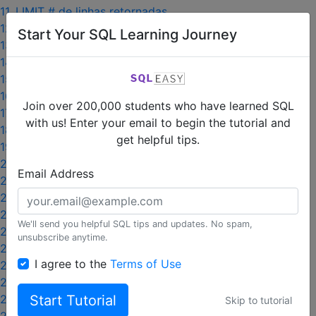
11. LIMIT # de linhas retornadas
12. COUNT(*)
Start Your SQL Learning Journey
13. COUNT(*) ... WHERE
14. SUM
15. AVG
16. MAX e MIN
Join over 200,000 students who have learned SQL
17. GROUP BY
with us! Enter your email to begin the tutorial and
18. Consultas aninhadas
get helpful tips.
19. NULL
20. Data
Email Address
21. Inner joins
22. Múltiplos joins
23. Joins com WHERE
We'll send you helpful SQL tips and updates. No spam,
24. Left joins
unsubscribe anytime.
25. Alias de tabela
I agree to the
Terms of Use
26. Alias de coluna
27. Self joins
Start Tutorial
28. LIKE
Skip to tutorial