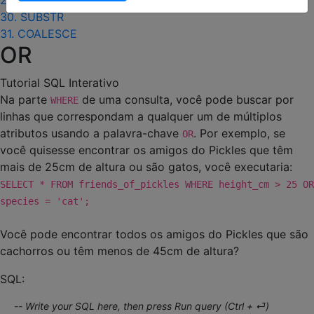
29. CASE
30. SUBSTR
31. COALESCE
OR
Tutorial SQL Interativo
Na parte
de uma consulta, você pode buscar por
WHERE
linhas que correspondam a qualquer um de múltiplos
atributos usando a palavra-chave
. Por exemplo, se
OR
você quisesse encontrar os amigos do Pickles que têm
mais de 25cm de altura ou são gatos, você executaria:
SELECT * FROM friends_of_pickles WHERE height_cm > 25 OR
species = 'cat';
Você pode encontrar todos os amigos do Pickles que são
cachorros ou têm menos de 45cm de altura?
SQL: