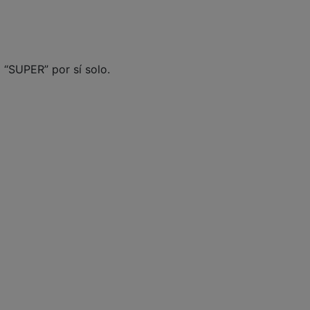
 “SUPER” por sí solo.
Puedes ejecutar una consulta que devuelva “Robot”