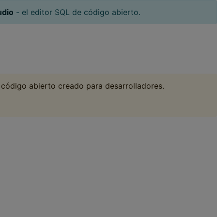
udio
- el editor SQL de código abierto.
 código abierto creado para desarrolladores.