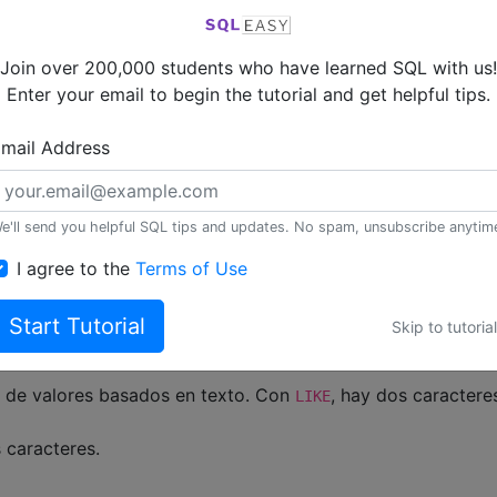
Join over 200,000 students who have learned SQL with us!
Enter your email to begin the tutorial and get helpful tips.
mail Address
e'll send you helpful SQL tips and updates. No spam, unsubscribe anytim
I agree to the
Terms of Use
Start Tutorial
Skip to tutorial
s de valores basados en texto. Con
, hay dos caractere
LIKE
s caracteres.