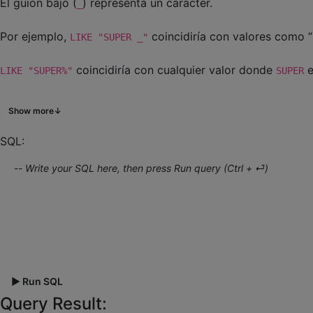
El guión bajo (
) representa un caracter.
_
Por ejemplo,
coincidiría con valores como “
LIKE "SUPER _"
coincidiría con cualquier valor donde
e
LIKE "SUPER%"
SUPER
producirí
SELECT * FROM robots WHERE name LIKE "%Robot%";
Show more
↓
seguido de un año entre 2000 y 2099? (Así que 2015 es un v
SQL:
Nota: Las consultas
no
son sensibles a mayúsculas y 
LIKE
▶ Run SQL
Query Result: