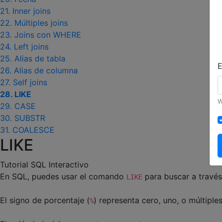
21. Inner joins
22. Múltiples joins
23. Joins con WHERE
24. Left joins
25. Alias de tabla
E
26. Alias de columna
27. Self joins
28. LIKE
W
29. CASE
30. SUBSTR
31. COALESCE
LIKE
Tutorial SQL Interactivo
En SQL, puedes usar el comando
para buscar a travé
LIKE
El signo de porcentaje (
) representa cero, uno, o múltiple
%